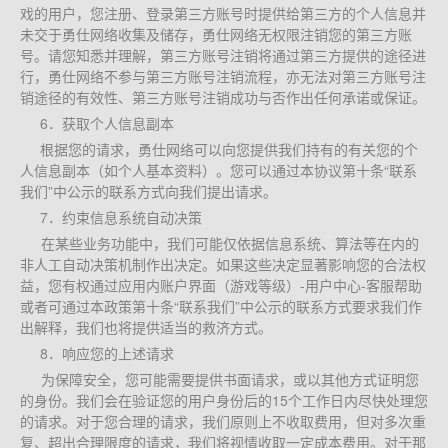
戏的用户，您注册、登录第三方账号时提供给第三方的个人信息并
未交于勇仕网络收集及储存，勇仕网络无权限注销您的第三方账
号。请您知悉并理解，第三方账号注销将通过第三方提供的途径进
行，勇仕网络不参与第三方账号注销流程，亦无法对第三方账号注
销途径的有效性、第三方账号注销成功与否作出任何承诺或保证。
6．获取个人信息副本
根据您的请求，勇仕网络可以向您提供我们持有的有关您的个
人信息副本（如个人基本资料）。您可以通过本协议第十条“联系
我们”中公示的联系方式向我们提出请求。
7．约束信息系统自动决策
在某些业务功能中，我们可能仅依据信息系统、算法等在内的
非人工自动决策机制作出决定。如果这些决定显著影响您的合法权
益，您有权通过应用内账户界面（游戏等级）-用户中心-客服帮助
或者可通过本政策第十条“联系我们”中公示的联系方式要求我们作
出解释，我们也将提供适当的救济方式。
8．响应您的上述请求
为保障安全，您可能需要提供书面请求，或以其他方式证明您
的身份。我们会在验证您的用户身份后的15个工作日内尽快处理您
的请求。对于您合理的请求，我们原则上不收取费用，但对多次重
复、超出合理限度的请求，我们将视情收取一定成本费用。对于那