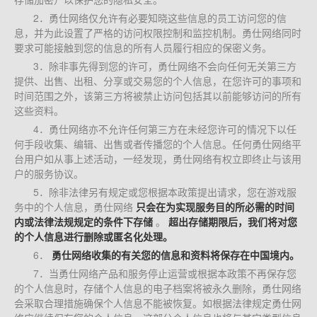
2．勇仕网络仅允许有必要知晓这些信息的员工访问您的信
息，并为此设置了严格的访问权限控制和监控机制。勇仕网络同时
要求可能接触到您的信息的所有人员履行相应的保密义务。
3．除非事先得到您的许可，勇仕网络不会向任何无关第三方
提供、出售、出租、分享或交易您的个人信息，在您许可的事项和
时间范围之外，该第三方将被禁止访问包括其以前能够访问的所有
这些资料。
4．勇仕网络亦不允许任何第三方在未经您许可的情况下以任
何手段收集、编辑、出售或者传播您的个人信息。任何勇仕网络平
台用户如从事上述活动，一经发现，勇仕网络有权立即终止与该用
户的服务协议。
5．除非法律另有规定或您根据本政策提出请求，您在游戏服
务中的个人信息，勇仕网络
只会在为实现服务目的所必需的时间
内或法律法规规定的条件下存储
。
超出存储期限后，我们将对您
的个人信息进行删除或匿名化处理。
6．
勇仕网络收集的有关您的信息和资料将保存在中国境内。
7．当勇仕网络产品和服务停止运营或根据本政策不再保存您
的个人信息时，存储个人信息的电子档案将被永久删除，勇仕网络
会采取合理措施确保个人信息不能被恢复。如根据法律规定勇仕网