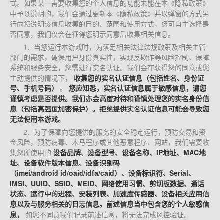
式。如果某一需要收集您的个人信息的功能未能在本《隐私政策》
中予以说明的，我们会通过更新本《隐私政策》并以弹窗的方式另
行向您说明该信息收集的目的、范围和使用方式，您可自主选择是
否同意，我们仅会在征得您明示同意后收集相关信息。
1．当您运行本游戏时，为满足相关法律法规政策及相关主管
部门的需求，确保用户身份真实性，实现反欺诈等风险控制、保障
系统和服务安全，您需进行实名认证。我们会在获得您的同意或您
主动提供的情况下，
收集您的实名认证信息（包括姓名、身份证
号、手机号码）
。
您应知悉，实名认证信息属于敏感信息，请您
谨慎考虑是否提供。我们亦会高度对待和谨慎处理您的实名身份信
息（包括高强度加密保护）。拒绝提供实名认证信息可能会导致您
无法使用本游戏。
2．为了保障向您提供的服务的安全稳定运行，预防交易和资
金风险，预防病毒、木马程序或其他恶意程序、网站，我们需要收
集您所使用的
设备品牌、设备型号、设备名称、IP地址、MAC地
址、设备软件版本信息、设备识别码
（imei/android id/oaid/idfa/caid）、设备标识符、Serial、
IMSI、UUID、SSID、MEID、网络使用习惯、剪切板数据、通话
状态、运行中的进程、安装列表、加速度传感器、设备相关应用信
息以及与服务相关的日志信息。前述信息当中包含您的个人敏感信
息，
如您不同意我们记录前述信息，将无法完成风控验证。