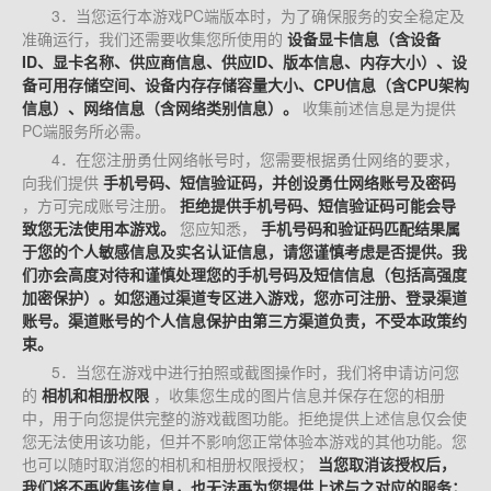
3．当您运行本游戏PC端版本时，为了确保服务的安全稳定及
准确运行，我们还需要收集您所使用的
设备显卡信息（含设备
ID、显卡名称、供应商信息、供应ID、版本信息、内存大小）、设
备可用存储空间、设备内存存储容量大小、CPU信息（含CPU架构
信息）、网络信息（含网络类别信息）。
收集前述信息是为提供
PC端服务所必需。
4．在您注册勇仕网络帐号时，您需要根据勇仕网络的要求，
向我们提供
手机号码、短信验证码，并创设勇仕网络账号及密码
，方可完成账号注册。
拒绝提供手机号码、短信验证码可能会导
致您无法使用本游戏。
您应知悉，
手机号码和验证码匹配结果属
于您的个人敏感信息及实名认证信息，请您谨慎考虑是否提供。我
们亦会高度对待和谨慎处理您的手机号码及短信信息（包括高强度
加密保护）。如您通过渠道专区进入游戏，您亦可注册、登录渠道
账号。渠道账号的个人信息保护由第三方渠道负责，不受本政策约
束。
5．当您在游戏中进行拍照或截图操作时，我们将申请访问您
的
相机和相册权限
，收集您生成的图片信息并保存在您的相册
中，用于向您提供完整的游戏截图功能。拒绝提供上述信息仅会使
您无法使用该功能，但并不影响您正常体验本游戏的其他功能。您
也可以随时取消您的相机和相册权限授权；
当您取消该授权后，
我们将不再收集该信息，也无法再为您提供上述与之对应的服务；