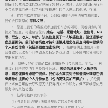
但除非您依照法律的规定删除了您的个人信息，否则您的取消行为
不会影响我们基于您之前的授权进行的个人信息的处理、存储。
6．在应用程序在运行时，为对数据进行必要的缓存和读取，
我们会获取您的
存储权限
。
7．您通过我们的客服或参加我们举办的活动、问卷调查时所
提交的信息，可能包含您的
姓名、电话、家庭地址、微信号、QQ
号、职业、收入、年龄。该类信息属于个人敏感信息，请您谨慎考
虑是否提供。我们亦会高度对待和谨慎处理您在调查问卷中提供的
个人身份信息（包括高强度加密保护）
。拒绝提供上述信息可能
会导致您无法参与问卷调查及特定游戏活动，但不影响您使用服务
中的其他功能。
8． 您通过我们提供的其他增值服务（包括赠品、奖品、生日
祝福）时所提交的生日及寄件地址。
该类信息属于个人敏感信
息，请您谨慎考虑是否提供。我们亦会高度对待和谨慎处理您在调
查问卷中提供的个人身份信息（包括高强度加密保护）
。拒绝提
供上述信息可能会导致您无法获得相关增值服务，但不影响您使用
服务中的其他功能。
9．征得授权同意的例外
(1) 与勇仕网络履行法律法规规定的义务相关的；
(2) 与国家安全、国防安全等国家利益直接相关的；