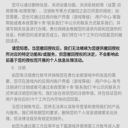
您可以通过删除信息、关闭设备功能、关闭系统权限（设置-应
用管理-权限管理）、注销账号等方式撤回之前已同意的授权；如
您需要，您也可通过应用内账户界面（游戏等级）-用户中心-客服
帮助或者本政策第十条“联系我们”中公示的联系方式联系我们，并
填写相关信息进行办理。勇仕网络会根据您的请求内容和您提供的
信息，判断您的请求是否成立。我们将在15个工作日内回复您的撤
回请求。
请您知悉，当您撤回授权后，我们无法继续为您提供撤回授权
所对应的特定功能和/或服务，但您撤回授权的决定，不会影响此
前基于您的授权而开展的个人信息处理活动。
5．注销
如您有注销勇仕账号并抹除您在勇仕全部游戏中的信息的需
要，您可在游戏内的应用内账户界面（游戏等级）-用户中心-账号
注销进行注销或者可通过本政策第十条“联系我们”中公示的联系方
式申请注销您的账号。我们会在收到您的注销申请，并在验证您的
用户身份后的15个工作日内尽快向您回复。
当您注销账号后，您将无法再以该账号登录和使用我们的产品
与服务，我们将依据您的要求，删除您的个人信息或做匿名化处
理，但法律法规另有规定的除外。
如您为通过第三方应用平台下载游戏并使用第三方账号进入游