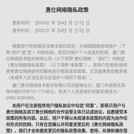
勇仕网络隐私政策
更新时间：【2024】年【04】月【11】日
发布时间：【2021】年【05】月【13】日
根据现行有效相关法律法规的规定，为保障网络游戏用户（下
称“用户”或“您”）的隐私权，规范对用户个人信息的利用，厦门勇
仕网络技术股份有限公司（以下简称“勇仕网络”、“我们”）特制定
《勇仕网络隐私政策》（以下简称“本政策”）。请用户在使用/继续
使用勇仕网络提供的服务前仔细阅读本政策，尤其是黑色加粗条款
（未成年人应当在其法定监护人陪同下阅读）。
厦门勇仕网络技术股份有限公司注册地址为：厦门市湖里区高
林中路535号701-713单元，有关个人信息保护的联系电话为：
0592-5280393。
如用户在注册程序用户隐私协议中勾选“同意”，即表示用户与
勇仕网络及其它勇仕网络的合作运营主体已达成协议，自愿接受本
政策的所有内容。此后，用户不得以未阅读本政策的内容为由作任
何形式的抗辩。只有在您确认并同意变更后的《勇仕网络隐私政
策》，我们才会依据变更后的隐私政策收集、使用、处理和储存您